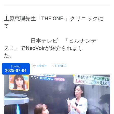
上原恵理先生「THE ONE.」クリニックに
て
日本テレビ 「ヒルナンデ
ス！」でNeoVoirが紹介されまし
た。
By
admin
In
TOPICS
Posted
2025-07-04