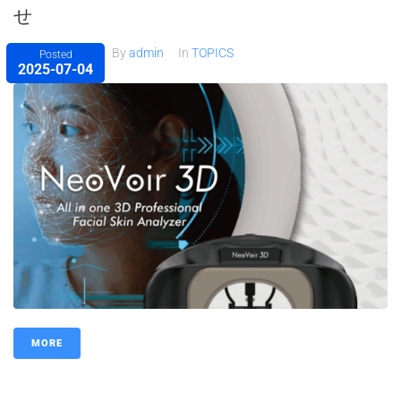
せ
By
admin
In
TOPICS
Posted
2025-07-04
MORE