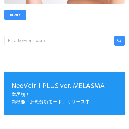
MORE
NeoVoirⅠPLUS ver. MELASMA
業界初！
新機能「肝斑分析モード」リリース中！