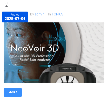
せ
By
admin
In
TOPICS
Posted
2025-07-04
MORE